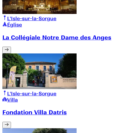
L'Isle-sur-la-Sorgue
Église
La Collégiale Notre Dame des Anges
L'Isle-sur-la-Sorgue
Villa
Fondation Villa Datris