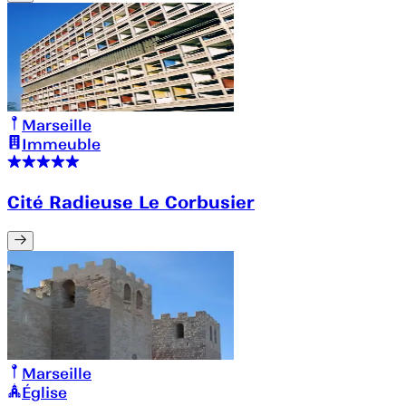
Marseille
Immeuble
Cité Radieuse Le Corbusier
Marseille
Église