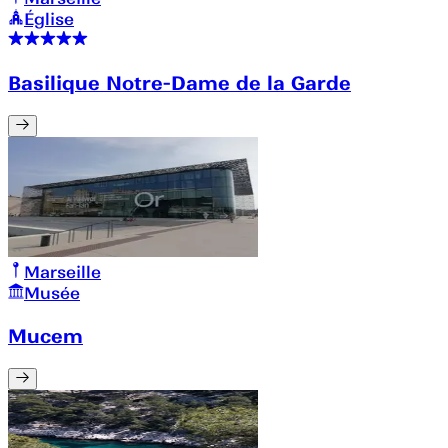
Église
Basilique Notre-Dame de la Garde
Marseille
Musée
Mucem