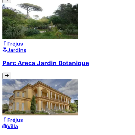
Fréjus
Jardins
Parc Areca Jardin Botanique
Fréjus
Villa