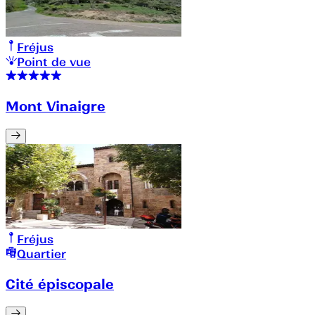
Fréjus
Point de vue
Mont Vinaigre
Fréjus
Quartier
Cité épiscopale