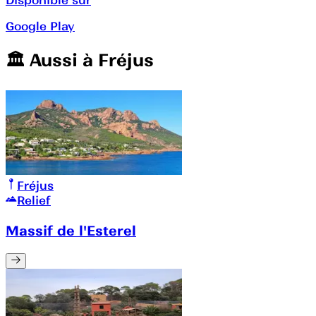
Google Play
🏛️️ Aussi à
Fréjus
Fréjus
Relief
Massif de l'Esterel