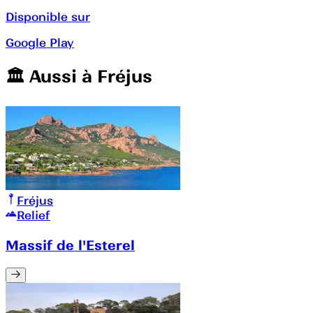
Disponible sur
Google Play
🏛️️ Aussi à
Fréjus
Fréjus
Relief
Massif de l'Esterel