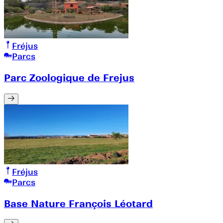
Fréjus
Parcs
Parc Zoologique de Frejus
Fréjus
Parcs
Base Nature François Léotard