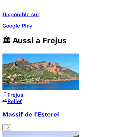
Disponible sur
Google Play
🏛️️ Aussi à
Fréjus
Fréjus
Relief
Massif de l'Esterel