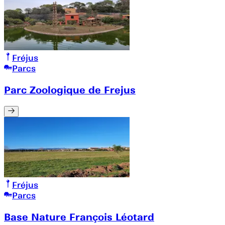
Fréjus
Parcs
Parc Zoologique de Frejus
Fréjus
Parcs
Base Nature François Léotard