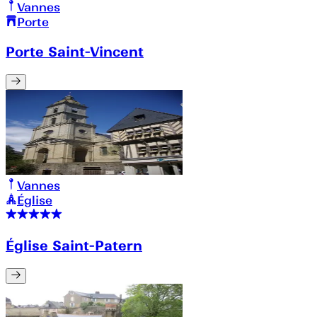
Vannes
Porte
Porte Saint-Vincent
Vannes
Église
Église Saint-Patern