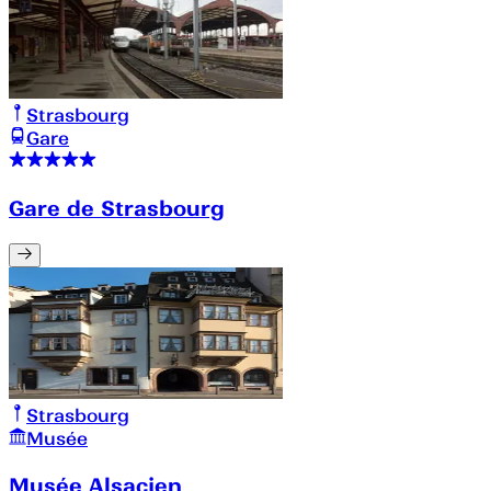
Strasbourg
Gare
Gare de Strasbourg
Strasbourg
Musée
Musée Alsacien