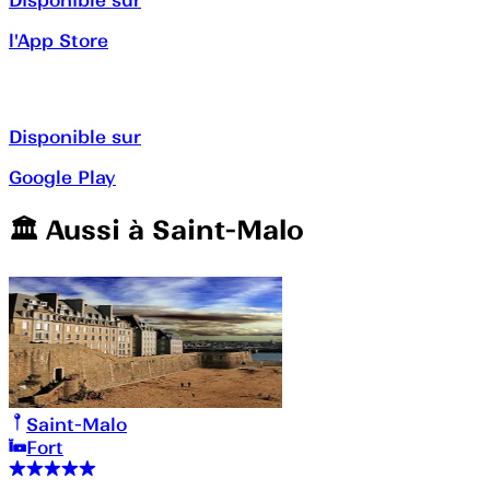
l'App Store
Disponible sur
Google Play
🏛️️ Aussi à
Saint-Malo
Saint-Malo
Fort