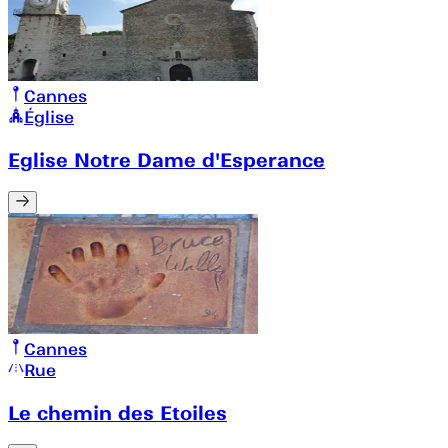
Cannes
Église
Eglise Notre Dame d'Esperance
Cannes
Rue
Le chemin des Etoiles