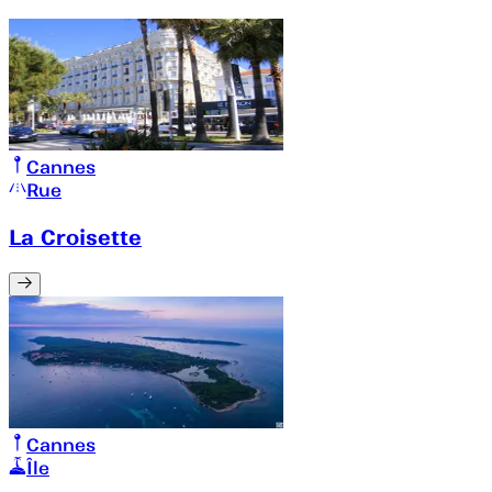
Cannes
Rue
La Croisette
Cannes
Île