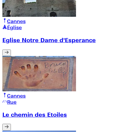
Cannes
Église
Eglise Notre Dame d'Esperance
Cannes
Rue
Le chemin des Etoiles