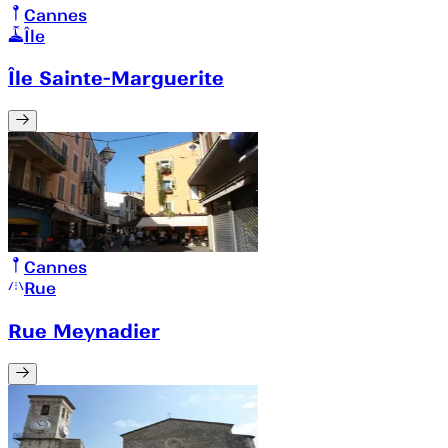
Cannes
Île
Île Sainte-Marguerite
Cannes
Rue
Rue Meynadier