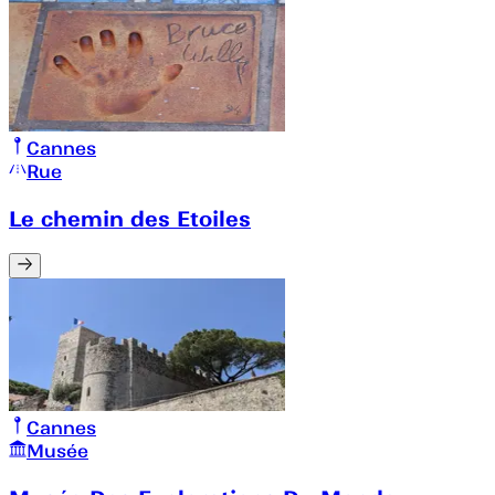
Cannes
Rue
Le chemin des Etoiles
Cannes
Musée