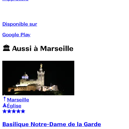
Disponible sur
Google Play
🏛️️ Aussi à
Marseille
Marseille
Église
Basilique Notre-Dame de la Garde