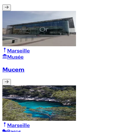
Marseille
Musée
Mucem
Marseille
Parcs