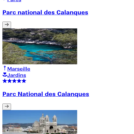
Parc national des Calanques
Marseille
Jardins
Parc National des Calanques