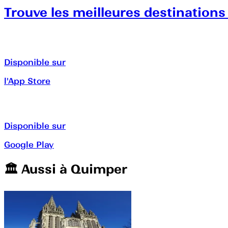
Trouve les meilleures destinations
Disponible sur
l'App Store
Disponible sur
Google Play
🏛️️ Aussi à
Quimper