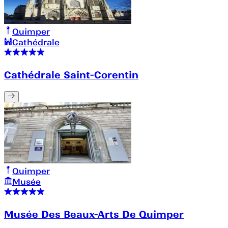
Quimper
Cathédrale
Cathédrale Saint-Corentin
Quimper
Musée
Musée Des Beaux-Arts De Quimper