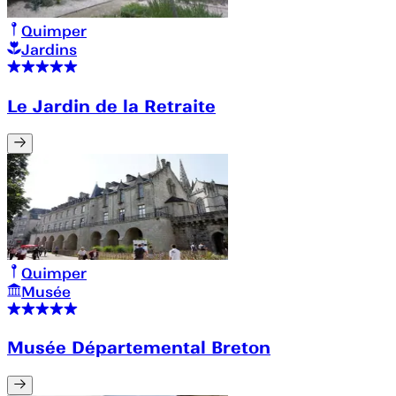
Quimper
Jardins
Le Jardin de la Retraite
Quimper
Musée
Musée Départemental Breton