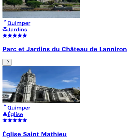
Quimper
Jardins
Parc et Jardins du Château de Lanniron
Quimper
Église
Église Saint Mathieu