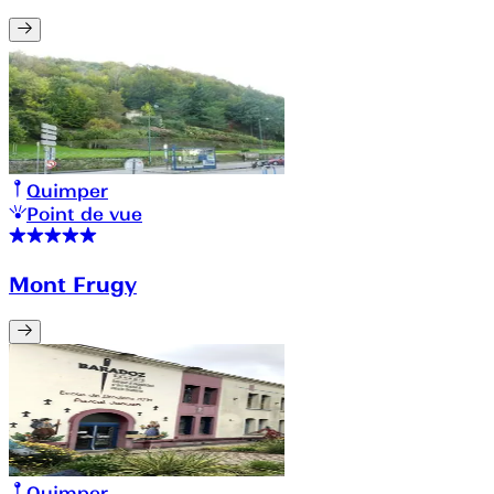
Quimper
Point de vue
Mont Frugy
Quimper