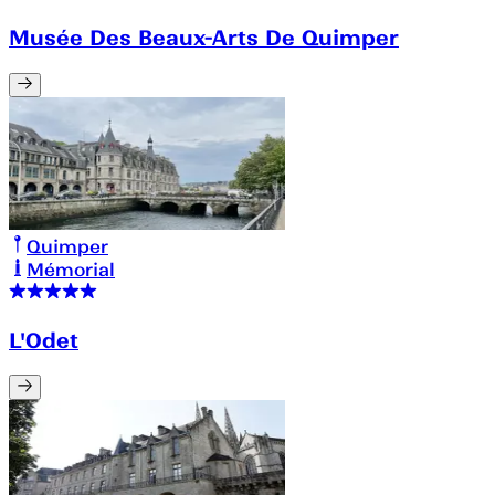
Musée Des Beaux-Arts De Quimper
Quimper
Mémorial
L'Odet