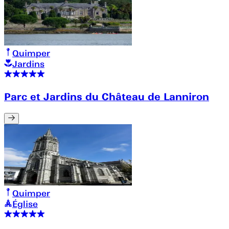
Quimper
Jardins
Parc et Jardins du Château de Lanniron
Quimper
Église