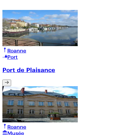
Roanne
Port
Port de Plaisance
Roanne
Musée