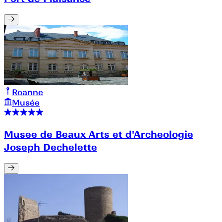
Roanne
Musée
Musee de Beaux Arts et d'Archeologie
Joseph Dechelette