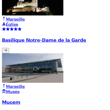
Marseille
Église
Basilique Notre-Dame de la Garde
Marseille
Musée
Mucem