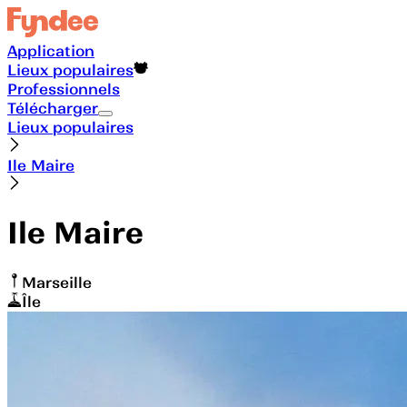
Application
Lieux populaires
Professionnels
Télécharger
Lieux populaires
Ile Maire
Ile Maire
Marseille
Île