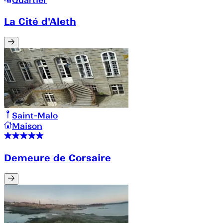
Quartier
La Cité d'Aleth
Saint-Malo
Maison
Demeure de Corsaire