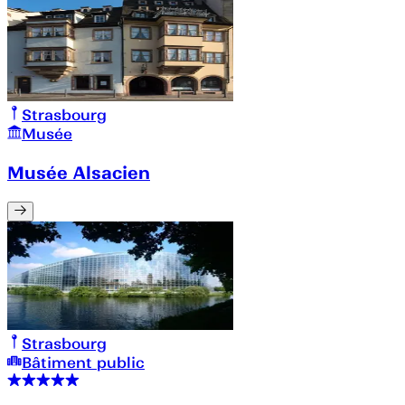
Strasbourg
Musée
Musée Alsacien
Strasbourg
Bâtiment public