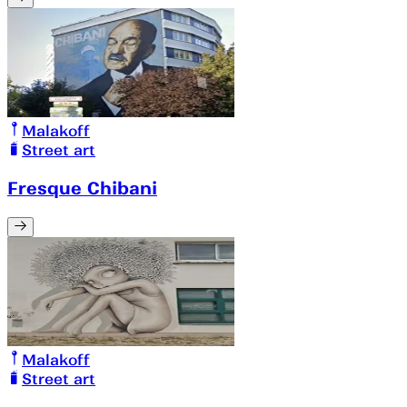
Malakoff
Street art
Fresque Chibani
Malakoff
Street art