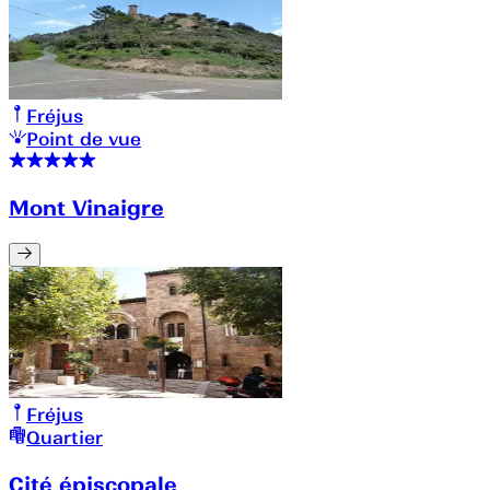
Fréjus
Point de vue
Mont Vinaigre
Fréjus
Quartier
Cité épiscopale