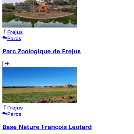
Fréjus
Parcs
Parc Zoologique de Frejus
Fréjus
Parcs
Base Nature François Léotard