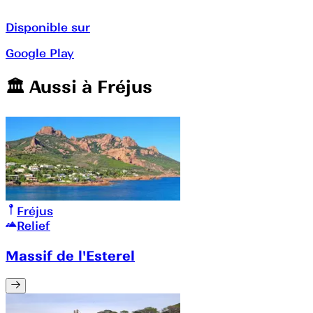
Disponible sur
Google Play
🏛️️ Aussi à
Fréjus
Fréjus
Relief
Massif de l'Esterel