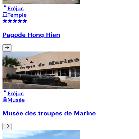
Fréjus
Temple
Pagode Hong Hien
Fréjus
Musée
Musée des troupes de Marine