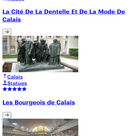
La Cité De La Dentelle Et De La Mode De
Calais
Calais
Statues
Les Bourgeois de Calais