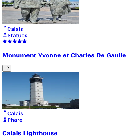
Calais
Statues
Monument Yvonne et Charles De Gaulle
Calais
Phare
Calais Lighthouse