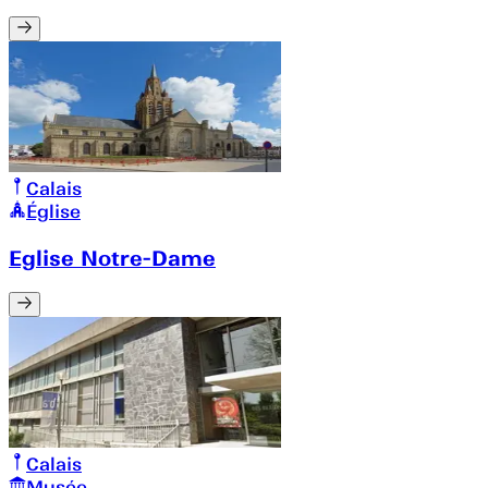
Calais
Église
Eglise Notre-Dame
Calais
Musée