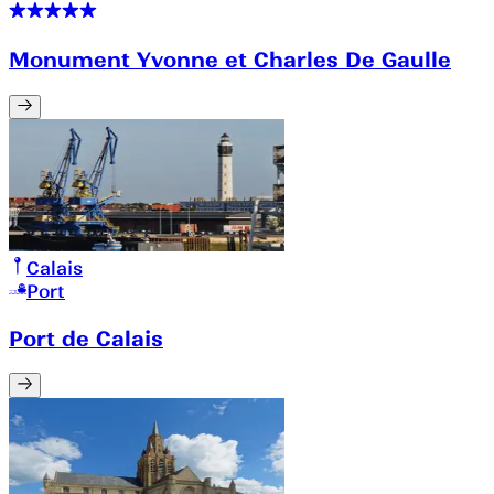
Monument Yvonne et Charles De Gaulle
Calais
Port
Port de Calais