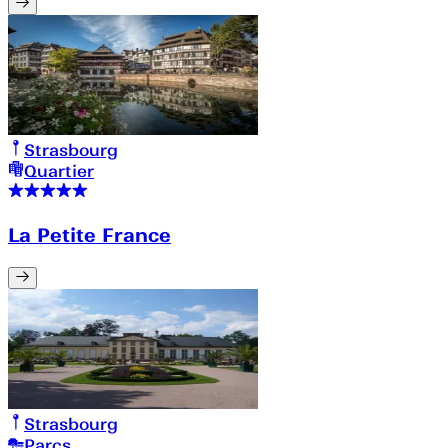
Strasbourg
Quartier
La Petite France
Strasbourg
Parcs