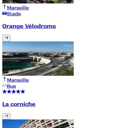
Marseille
Stade
Orange Vélodrome
Marseille
Rue
La corniche