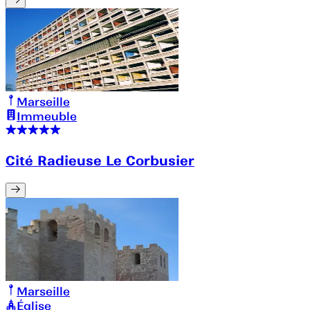
Marseille
Immeuble
Cité Radieuse Le Corbusier
Marseille
Église