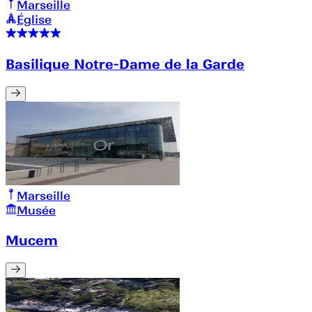
Marseille
Église
Basilique Notre-Dame de la Garde
Marseille
Musée
Mucem