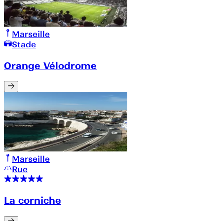
Marseille
Stade
Orange Vélodrome
Marseille
Rue
La corniche