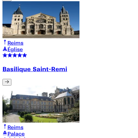
Reims
Église
Basilique Saint-Remi
Reims
Palace