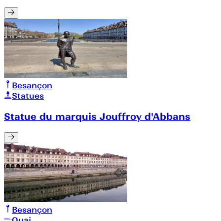
Besançon
Statues
Statue du marquis Jouffroy d'Abbans
Besançon
Quai