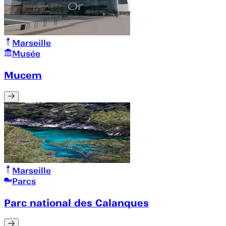
Marseille
Musée
Mucem
Marseille
Parcs
Parc national des Calanques