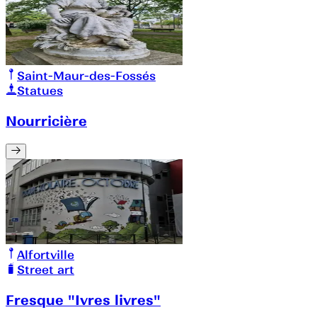
Saint-Maur-des-Fossés
Statues
Nourricière
Alfortville
Street art
Fresque "Ivres livres"