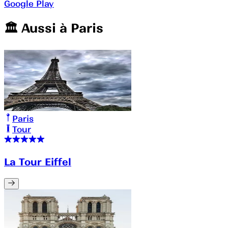
Google Play
🏛️️ Aussi à
Paris
Paris
Tour
La Tour Eiffel