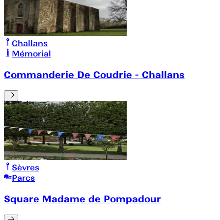
Challans
Mémorial
Commanderie De Coudrie - Challans
Sèvres
Parcs
Square Madame de Pompadour