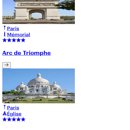
Paris
Mémorial
Arc de Triomphe
Paris
Église