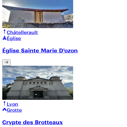
Châtellerault
Église
Église Sainte Marie D'ozon
Lyon
Grotte
Crypte des Brotteaux