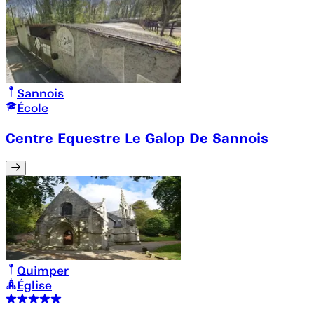
Sannois
École
Centre Equestre Le Galop De Sannois
Quimper
Église