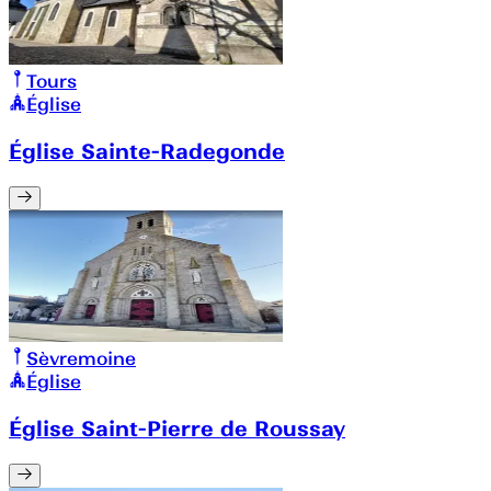
Tours
Église
Église Sainte-Radegonde
Sèvremoine
Église
Église Saint-Pierre de Roussay