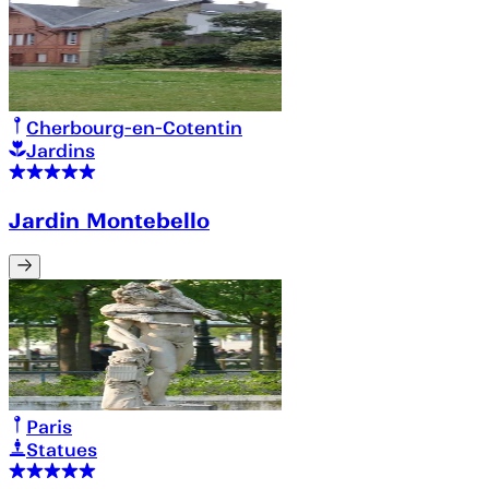
Cherbourg-en-Cotentin
Jardins
Jardin Montebello
Paris
Statues