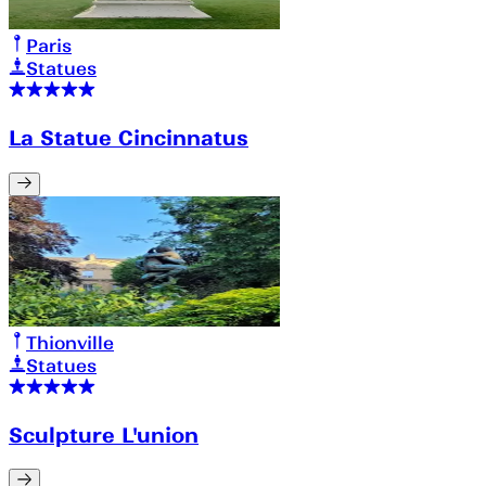
Paris
Statues
La Statue Cincinnatus
Thionville
Statues
Sculpture L'union