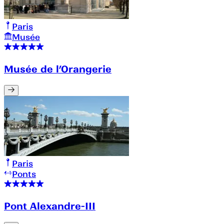
Paris
Musée
Musée de l’Orangerie
Paris
Ponts
Pont Alexandre-III