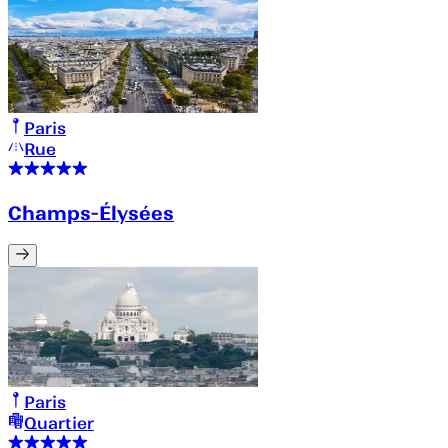
Paris
Rue
Champs-Élysées
Paris
Quartier