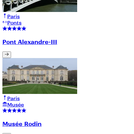
Paris
Ponts
Pont Alexandre-III
Paris
Musée
Musée Rodin