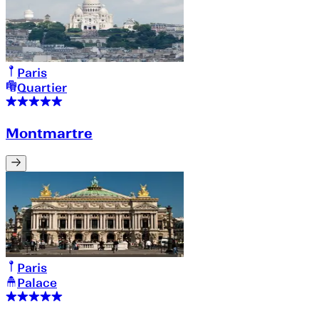
Paris
Quartier
Montmartre
Paris
Palace