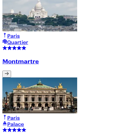
Paris
Quartier
Montmartre
Paris
Palace