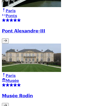
Paris
Ponts
Pont Alexandre-III
Paris
Musée
Musée Rodin