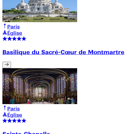
Paris
Église
Basilique du Sacré-Cœur de Montmartre
Paris
Église
Sainte-Chapelle