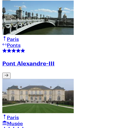
Paris
Ponts
Pont Alexandre-III
Paris
Musée