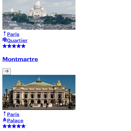
Paris
Quartier
Montmartre
Paris
Palace