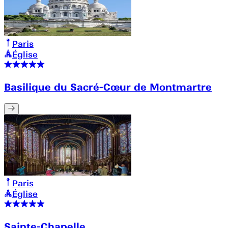
Paris
Église
Basilique du Sacré-Cœur de Montmartre
Paris
Église
Sainte-Chapelle