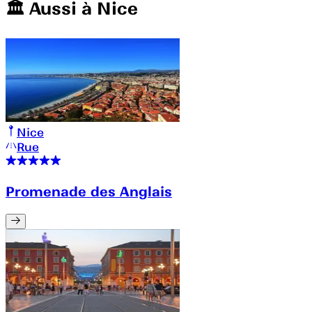
🏛️️ Aussi à
Nice
Nice
Rue
Promenade des Anglais