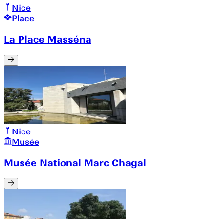
Nice
Place
La Place Masséna
Nice
Musée
Musée National Marc Chagal