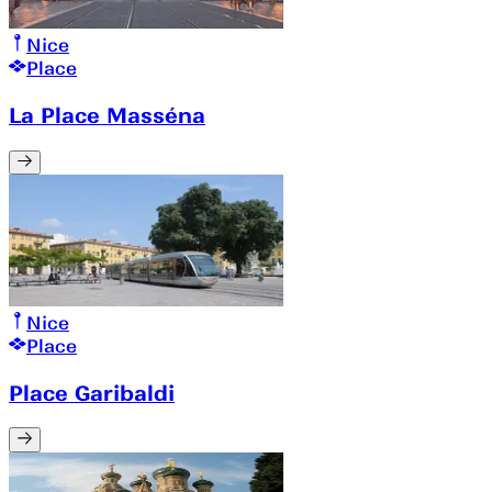
Nice
Place
La Place Masséna
Nice
Place
Place Garibaldi