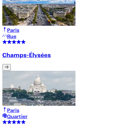
Paris
Rue
Champs-Élysées
Paris
Quartier