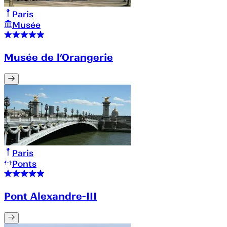
Paris
Musée
Musée de l’Orangerie
Paris
Ponts
Pont Alexandre-III