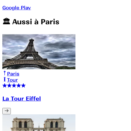
Google Play
🏛️️ Aussi à
Paris
Paris
Tour
La Tour Eiffel